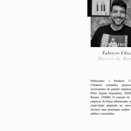
Fabrício Chia
Diretor de Ma
Publicitário e Produtor Cul
Chianello
comandou projeto
investimento de grandes empresa
Porto Seguro Seguradora, SESI
Renner, CEMIG. O conceito de co
empresas de forma diferenciada, n
criatividade adquirida no setor
favorece uma penetração melhor
público consumidor.