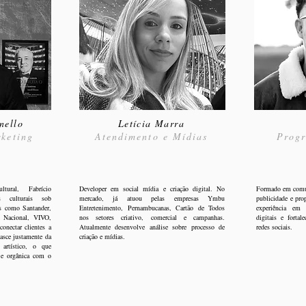
nello
Letícia Marra
rketing
Atendimento e Mídias
Progr
tural, Fabrício
Developer em social mídia e criação digital. No
Formado em comun
s culturais sob
mercado, já atuou pelas empresas Ymbu
publicidade e pro
s como Santander,
Entretenimento, Pernambucanas, Cartão de Todos
experiência em 
 Nacional, VIVO,
nos setores criativo, comercial e campanhas.
digitais e forta
nectar clientes a
Atualmente desenvolve análise sobre processo de
redes sociais.
asce justamente da
criação e mídias.
 artístico, o que
 e orgânica com o