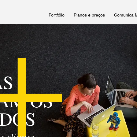
Portfólio
Planos e preços
Comunica 
AS
AM OS
ADOS
 clientes