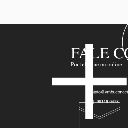
FALE C
Por telefone ou online
contato@ymbuconect
(21) 99116-0478